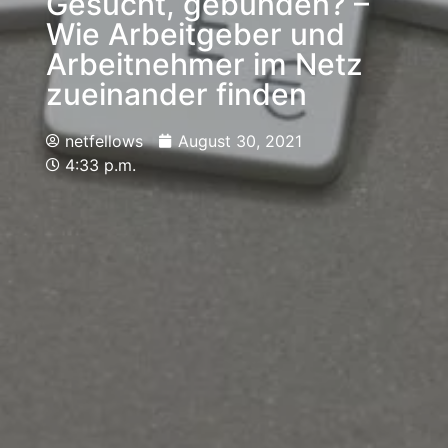
Gesucht, gebunden? –
Wie Arbeitgeber und
Arbeitnehmer im Netz
zueinander finden
netfellows
August 30, 2021
4:33 p.m.