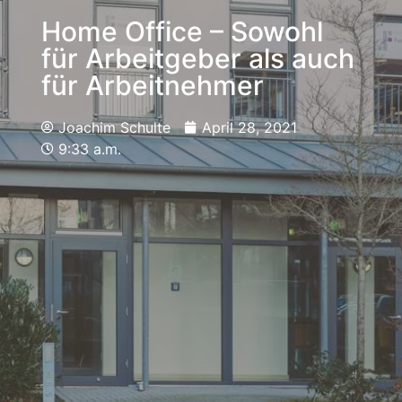
Home Office – Sowohl
für Arbeitgeber als auch
für Arbeitnehmer
Joachim Schulte
April 28, 2021
9:33 a.m.