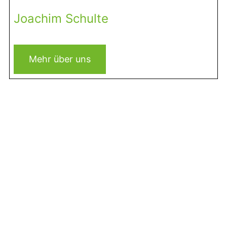
Joachim Schulte
Mehr über uns
VORIGER
NÄCHSTER
Starke Marke oder bye bye CI? – Arbeitgeber und ihre Website
Mitarbeitergespräche souverän führen – Podcast mit Roland Florin