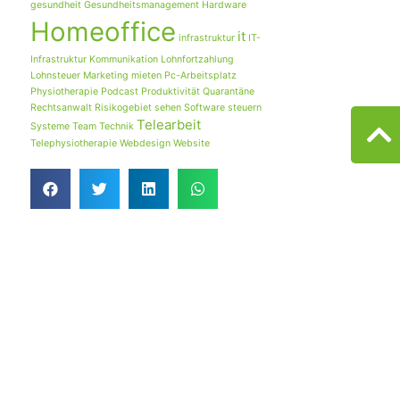
gesundheit
Gesundheitsmanagement
Hardware
Homeoffice
it
infrastruktur
IT-
Infrastruktur
Kommunikation
Lohnfortzahlung
Lohnsteuer
Marketing
mieten
Pc-Arbeitsplatz
Physiotherapie
Podcast
Produktivität
Quarantäne
Rechtsanwalt
Risikogebiet
sehen
Software
steuern
Telearbeit
Systeme
Team
Technik
Telephysiotherapie
Webdesign
Website