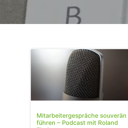
Mitarbeitergespräche souverän
führen – Podcast mit Roland