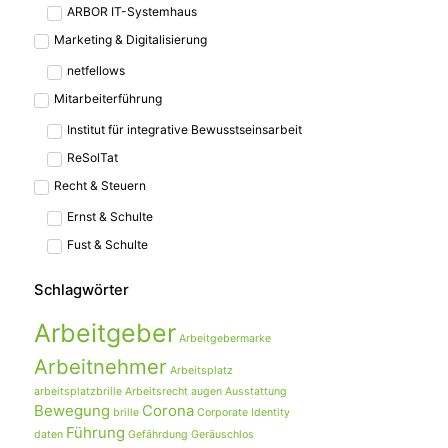
ARBOR IT-Systemhaus
Marketing & Digitalisierung
netfellows
Mitarbeiterführung
Institut für integrative Bewusstseinsarbeit
ReSolTat
Recht & Steuern
Ernst & Schulte
Fust & Schulte
Schlagwörter
Arbeitgeber
Arbeitgebermarke
Arbeitnehmer
Arbeitsplatz
arbeitsplatzbrille
Arbeitsrecht
augen
Ausstattung
Bewegung
Corona
brille
Corporate Identity
Führung
daten
Gefährdung
Geräuschlos