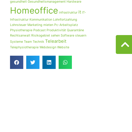
gesundheit
Gesundheitsmanagement
Hardware
Homeoffice
it
infrastruktur
IT-
Infrastruktur
Kommunikation
Lohnfortzahlung
Lohnsteuer
Marketing
mieten
Pc-Arbeitsplatz
Physiotherapie
Podcast
Produktivität
Quarantäne
Rechtsanwalt
Risikogebiet
sehen
Software
steuern
Telearbeit
Systeme
Team
Technik
Telephysiotherapie
Webdesign
Website