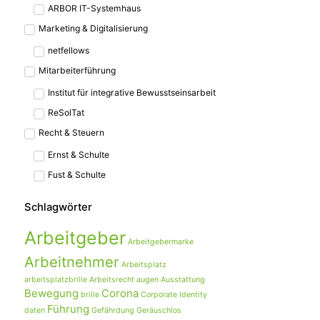
ARBOR IT-Systemhaus
Marketing & Digitalisierung
netfellows
Mitarbeiterführung
Institut für integrative Bewusstseinsarbeit
ReSolTat
Recht & Steuern
Ernst & Schulte
Fust & Schulte
Schlagwörter
Arbeitgeber
Arbeitgebermarke
Arbeitnehmer
Arbeitsplatz
arbeitsplatzbrille
Arbeitsrecht
augen
Ausstattung
Bewegung
Corona
brille
Corporate Identity
Führung
daten
Gefährdung
Geräuschlos