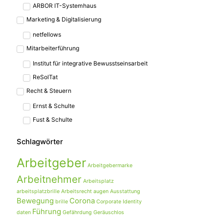
ARBOR IT-Systemhaus
Marketing & Digitalisierung
netfellows
Mitarbeiterführung
Institut für integrative Bewusstseinsarbeit
ReSolTat
Recht & Steuern
Ernst & Schulte
Fust & Schulte
Schlagwörter
Arbeitgeber
Arbeitgebermarke
Arbeitnehmer
Arbeitsplatz
arbeitsplatzbrille
Arbeitsrecht
augen
Ausstattung
Bewegung
Corona
brille
Corporate Identity
Führung
daten
Gefährdung
Geräuschlos