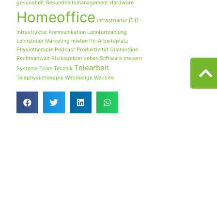
gesundheit
Gesundheitsmanagement
Hardware
Homeoffice
it
infrastruktur
IT-
Infrastruktur
Kommunikation
Lohnfortzahlung
Lohnsteuer
Marketing
mieten
Pc-Arbeitsplatz
Physiotherapie
Podcast
Produktivität
Quarantäne
Rechtsanwalt
Risikogebiet
sehen
Software
steuern
Telearbeit
Systeme
Team
Technik
Telephysiotherapie
Webdesign
Website