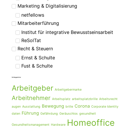
Marketing & Digitalisierung
netfellows
Mitarbeiterführung
Institut für integrative Bewusstseinsarbeit
ReSolTat
Recht & Steuern
Ernst & Schulte
Fust & Schulte
Schlagwörter
Arbeitgeber
Arbeitgebermarke
Arbeitnehmer
Arbeitsplatz
arbeitsplatzbrille
Arbeitsrecht
Bewegung
Corona
augen
Ausstattung
brille
Corporate Identity
Führung
daten
Gefährdung
Geräuschlos
gesundheit
Homeoffice
Gesundheitsmanagement
Hardware