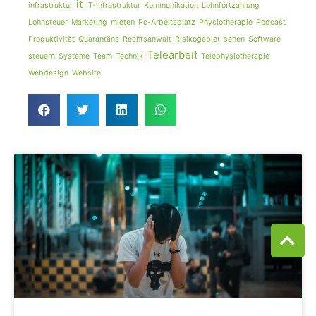
it
infrastruktur
IT-Infrastruktur
Kommunikation
Lohnfortzahlung
Lohnsteuer
Marketing
mieten
Pc-Arbeitsplatz
Physiotherapie
Podcast
Produktivität
Quarantäne
Rechtsanwalt
Risikogebiet
sehen
Software
Telearbeit
steuern
Systeme
Team
Technik
Telephysiotherapie
Webdesign
Website