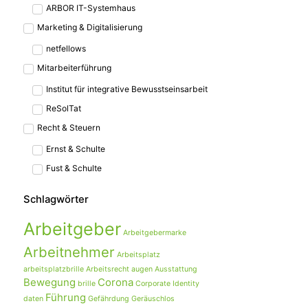
ARBOR IT-Systemhaus
Marketing & Digitalisierung
netfellows
Mitarbeiterführung
Institut für integrative Bewusstseinsarbeit
ReSolTat
Recht & Steuern
Ernst & Schulte
Fust & Schulte
Schlagwörter
Arbeitgeber
Arbeitgebermarke
Arbeitnehmer
Arbeitsplatz
arbeitsplatzbrille
Arbeitsrecht
augen
Ausstattung
Bewegung
Corona
brille
Corporate Identity
Führung
daten
Gefährdung
Geräuschlos