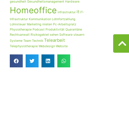
gesundheit
Gesundheitsmanagement
Hardware
Homeoffice
it
infrastruktur
IT-
Infrastruktur
Kommunikation
Lohnfortzahlung
Lohnsteuer
Marketing
mieten
Pc-Arbeitsplatz
Physiotherapie
Podcast
Produktivität
Quarantäne
Rechtsanwalt
Risikogebiet
sehen
Software
steuern
Telearbeit
Systeme
Team
Technik
Telephysiotherapie
Webdesign
Website